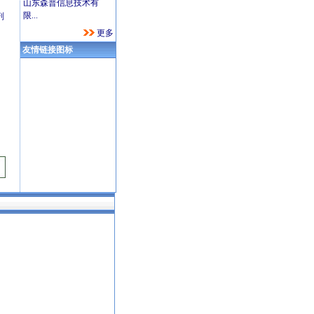
山东森普信息技术有
限...
剂
更多
友情链接图标
[12/25]
纯淀粉一次性全降解餐具成套生产线[10/19]
啤酒梨子火龙鸭[08/19]