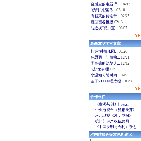
会感应的电器 节...
04/13
“绣球”来驱鸟...
03/10
有智慧的传输带...
02/25
新型翻谷推板
02/13
防近视“视力宝...
02/07
最新发明学堂文章
打造“种植乐园...
03/26
薛思羽：与植物...
12/21
吴良镛的筑梦人...
12/12
“盐”之有理
12/03
水温如何随时间...
09/25
基于STEEN理念提...
03/05
合作伙伴
《发明与创新》杂志
中央电视台《异想天开》
河北卫视《发明空间》
杭州知识产权信息网
《中国发明与专利》杂志
对网站服务提意见和建议?