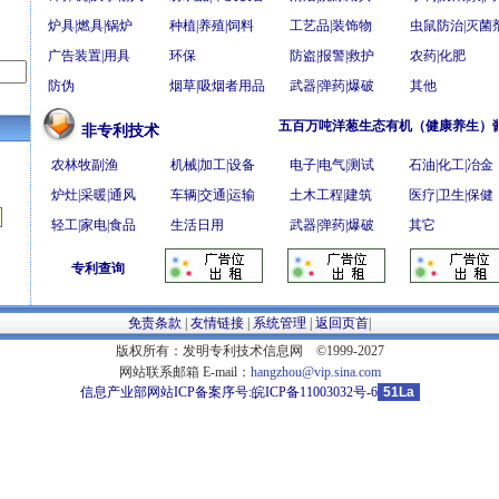
炉具|燃具|锅炉
种植|养殖|饲料
工艺品|装饰物
虫鼠防治|灭菌
广告装置|用具
环保
防盗|报警|救护
农药|化肥
防伪
烟草|吸烟者用品
武器|弹药|爆破
其他
五百万吨洋葱生态有机（健康养生）酱油项目
非专利技术
农林牧副渔
机械|加工|设备
电子|电气|测试
石油|化工|冶金
炉灶|采暖|通风
车辆|交通|运输
土木工程|建筑
医疗|卫生|保健
轻工|家电|食品
生活日用
武器|弹药|爆破
其它
专利查询
免责条款
|
友情链接
|
系统管理
|
返回页首
|
版权所有：发明专利技术信息网 ©1999-2027
网站联系邮箱 E-mail：
hangzhou@vip.sina.com
信息产业部网站ICP备案序号:
皖ICP备11003032号-6
51La