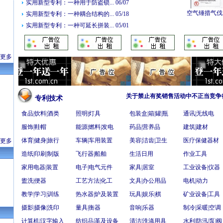
实用新型专利：一种用于防盗锁... 06/07
空气锤措气伐..
实用新型专利：一种耦合结构的... 05/18
实用新型专利：一种可延长拼装... 05/01
更多
关于禁止有奖销售活动中不正当竞争行为的
专利技术
食品|饮料|酒类
照明|灯具
包装盒|箱|罐|瓶
通讯|无线电
服饰|鞋帽
能源|燃料|发电
药品|营养品
建筑|建材
体育|健身|旅行
车辆|车用装置
美容|洁齿|卫生
医疗保健器材
更多
造纸|印刷|制版
飞行器|船舶
生活日用
作业工具
家用电器|装置
电子|电气元件
家具|居室
工业设备|仪器
盥洗|便器
工艺方法|化工
文具|办公用品
电机|动力
教学|学习|训练
热水器|炉及装置
玩具|娱乐|棋
矿业设备|工具
摄影|摄像|洗印
量具|衡器
音响|乐器
制冷|采暖|空调
计算机|汉字输入
纺织品|革及设备
清洁|洗涤用具
水利|防汛|泵|阀