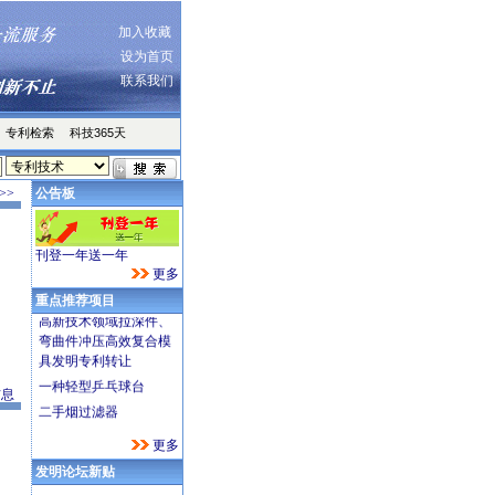
加入收藏
设为首页
联系我们
专利检索
科技365天
>>
公告板
一种汽车清洗刷
一种新型浮选柱（机）
刊登一年送一年
腹部减肥按摩机械手
更多
无人驾驶消防灭火车
重点推荐项目
高新技术领域拉深件、
弯曲件冲压高效复合模
具发明专利转让
一种轻型乒乓球台
信息
二手烟过滤器
镀铁
更多
发明论坛新贴