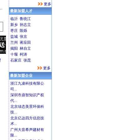
更多
.
最新加盟人才
临沂 鲁统江
新乡 孙志立
枣庄 陈烁
盐城 张京
兰州 蒋应田
揭阳 林自立
十堰 柯涛
若干规定[12/03]
石家庄 张昆
中华人民共和国反不正当竞争法[12/03]
关于禁止仿冒知名商品特
更多
最新加盟企业
浙江九凌科技有限公
司...
深圳市鼎智知识产权
代...
北京绿态美景环保科
技...
北京亿达四方信息技
术...
广州大音希声建材有
限...