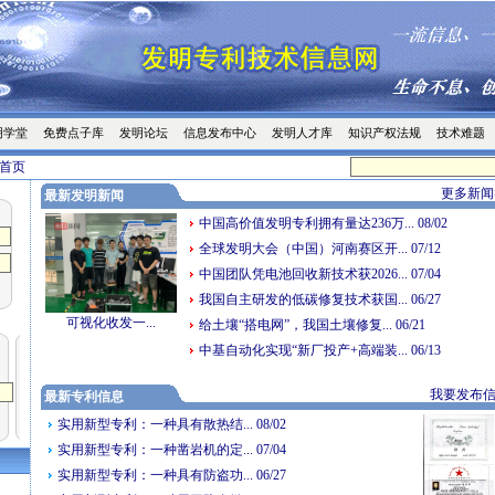
明学堂
免费点子库
发明论坛
信息发布中心
发明人才库
知识产权法规
技术难题
首页
更多新闻
最新发明新闻
中国高价值发明专利拥有量达236万... 08/02
全球发明大会（中国）河南赛区开... 07/12
中国团队凭电池回收新技术获2026... 07/04
我国自主研发的低碳修复技术获国... 06/27
可视化收发一...
给土壤“搭电网”，我国土壤修复... 06/21
中基自动化实现“新厂投产+高端装... 06/13
我要发布
最新专利信息
实用新型专利：一种具有散热结... 08/02
实用新型专利：一种凿岩机的定... 07/04
实用新型专利：一种具有防盗功... 06/27