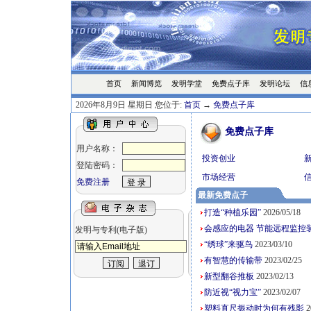
首页
发明学堂
免费点子库
发明论坛
信
新闻博览
2026年8月9日 星期日 您位于:
首页
→
免费点子库
免费点子库
用户名称：
投资创业
登陆密码：
市场经营
免费注册
最新免费点子
打造“种植乐园”
2026/05/18
会感应的电器 节能远程监控
发明与专利(电子版)
“绣球”来驱鸟
2023/03/10
有智慧的传输带
2023/02/25
新型翻谷推板
2023/02/13
防近视“视力宝”
2023/02/07
塑料直尺振动时为何有残影
2