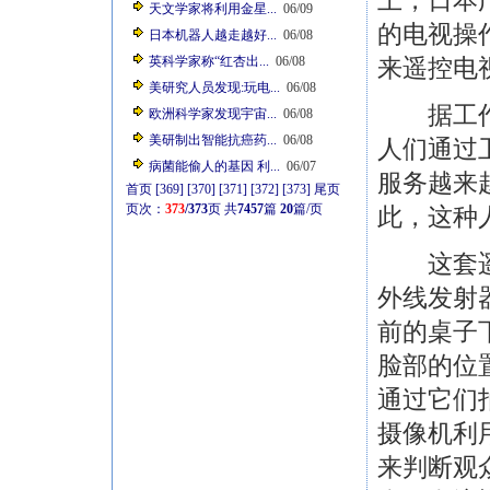
上，日本
天文学家将利用金星...
06/09
的电视操
日本机器人越走越好...
06/08
英科学家称“红杏出...
06/08
来遥控电
美研究人员发现:玩电...
06/08
据工作人
欧洲科学家发现宇宙...
06/08
美研制出智能抗癌药...
06/08
人们通过
病菌能偷人的基因 利...
06/07
服务越来
首页
[369]
[370]
[371]
[372]
[373]
尾页
页次：
373
/373
页
共
7457
篇
20
篇/页
此，这种
这套遥控
外线发射
前的桌子
脸部的位
通过它们
摄像机利
来判断观