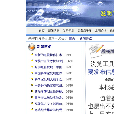
首页
发明学堂
免费点子库
发明论坛
信
新闻博览
2026年8月10日 星期一 您位于:
首页
→
新闻博览
新闻博览
全新的电视操作技术...
06/11
大脑中有天才按钮:刺...
06/11
浏览工具
哈佛最新发现：中国...
06/11
要发布信
中国科学家发现世界...
06/11
科学家发现人脑学会...
06/11
全新
一分钟内确定空气成...
06/10
本报驻日
新加坡研制出快速确...
06/10
随着数字
日学者以鸡做实验发...
06/10
克隆羊之父：以目前...
06/10
也层出不
寒武纪大爆发与钙元...
06/10