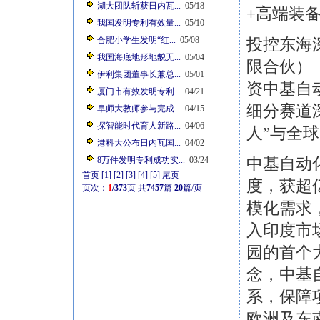
湖大团队斩获日内瓦...
05/18
+高端装
我国发明专利有效量...
05/10
合肥小学生发明“红...
05/08
投控东海
我国海底地形地貌无...
05/04
限合伙）（
伊利集团董事长兼总...
05/01
资中基自
厦门市有效发明专利...
04/21
细分赛道
阜师大教师参与完成...
04/15
探智能时代育人新路...
04/06
人”与全
港科大公布日内瓦国...
04/02
中基自动
8万件发明专利成功实...
03/24
首页
[1]
[2]
[3]
[4]
[5]
尾页
度，获超
页次：
1
/373
页
共
7457
篇
20
篇/页
模化需求
入印度市
园的首个
念，中基
系，保障
欧洲及东