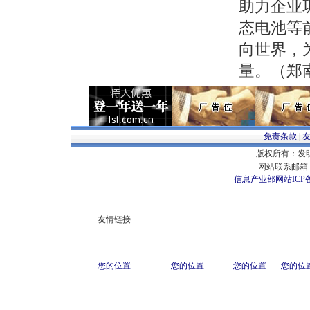
助力企业
态电池等
向世界，
量。（郑
免责条款
|
版权所有：发明专
网站联系邮箱 E
信息产业部网站ICP
友情链接
您的位置
您的位置
您的位置
您的位