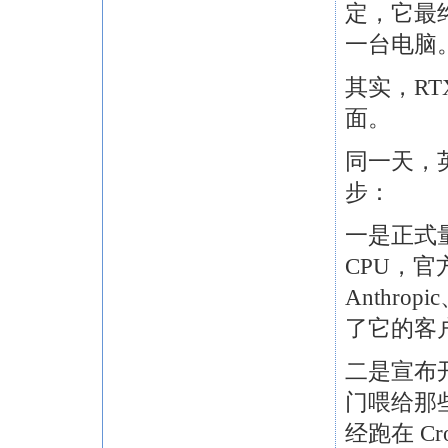
定，它最
一台电脑
其实，RTX
面。
同一天，
步：
一是正式量
CPU，官方
Anthr
了它的客
二是宣布开源 
门喂给那
经跑在 Cro