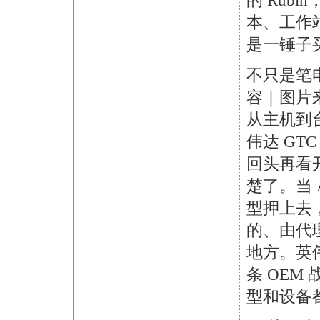
的 Rub
本、工作站
是一锤子
不只是笔
容｜图片
从主机到
伟达 GTC
回头再看
楚了。当 A
型押上去
的、由代
地方。英
条 OE
型和设备