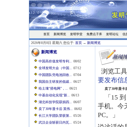
首页
发明学堂
免费点子库
发明论坛
信
新闻博览
2026年8月8日 星期六 您位于:
首页
→
新闻博览
新闻博览
中国高价值发明专利...
08/02
全球发明大会（中国...
07/12
浏览工具
中国团队凭电池回收...
07/04
要发布信
我国自主研发的低碳...
06/27
给土壤“搭电网”，...
06/21
卖了30年显卡
中基自动化实现“新...
06/13
「15 到
湖北科技学院获捐四...
06/07
手机。今
卖了30年显卡后 英伟...
06/02
PC。」
长江大学团队荣获第...
05/26
武汉企业斩获日内瓦...
05/24