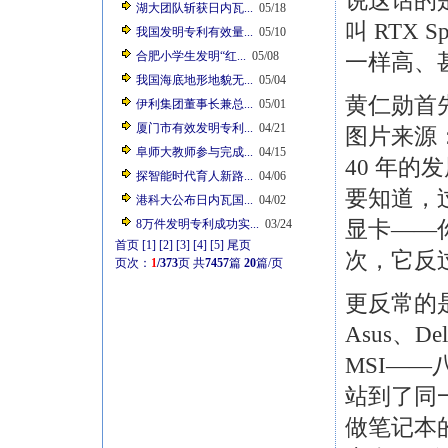
说这话的是
湖大团队斩获日内瓦...
05/18
叫 RTX 
我国发明专利有效量...
05/10
合肥小学生发明“红...
05/08
一样高、
我国海底地形地貌无...
05/04
黄仁勋首先回
伊利集团董事长兼总...
05/01
厦门市有效发明专利...
04/21
图片来源：
阜师大教师参与完成...
04/15
40 年
探智能时代育人新路...
04/06
要知道，
港科大公布日内瓦国...
04/02
显卡——
8万件发明专利成功实...
03/24
首页
[1]
[2]
[3]
[4]
[5]
尾页
次，它反
页次：
1
/373
页
共
7457
篇
20
篇/页
更反常的
Asus、Del
MSI—
站到了同
做笔记本