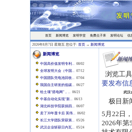
首页
发明学堂
免费点子库
发明论坛
信
新闻博览
2026年8月7日 星期五 您位于:
首页
→
新闻博览
新闻博览
中国高价值发明专利...
08/02
全球发明大会（中国...
07/12
浏览工具
中国团队凭电池回收...
07/04
要发布信
我国自主研发的低碳...
06/27
给土壤“搭电网”，...
06/21
武汉
中基自动化实现“新...
06/13
极目新闻
湖北科技学院获捐四...
06/07
5月22
卖了30年显卡后 英伟...
06/02
长江大学团队荣获第...
05/26
2026年
武汉企业斩获日内瓦...
05/24