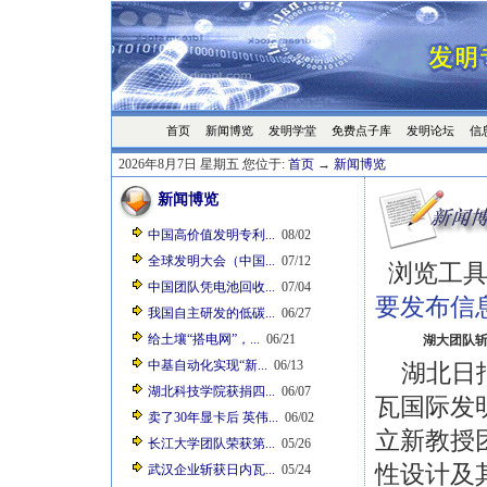
首页
发明学堂
免费点子库
发明论坛
信
新闻博览
2026年8月7日 星期五 您位于:
首页
→
新闻博览
新闻博览
中国高价值发明专利...
08/02
全球发明大会（中国...
07/12
浏览工具
中国团队凭电池回收...
07/04
要发布信
我国自主研发的低碳...
06/27
给土壤“搭电网”，...
06/21
湖大团队
中基自动化实现“新...
06/13
湖北日报
湖北科技学院获捐四...
06/07
瓦国际发
卖了30年显卡后 英伟...
06/02
立新教授团
长江大学团队荣获第...
05/26
性设计及
武汉企业斩获日内瓦...
05/24