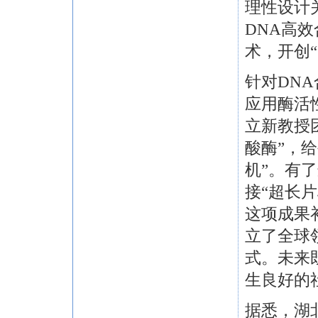
理性设计
DNA高
术，开创
针对DN
应用酶活
立新教授团
酸酶”，
机”。有
接“超长
这项成果
立了全球
式。未来
生良好的
据悉，湖