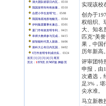
湖大团队斩获日内瓦...
05/18
实现该校
我国发明专利有效量...
05/10
合肥小学生发明“红...
05/08
创办于1
我国海底地形地貌无...
05/04
权组织、
伊利集团董事长兼总...
05/01
大、知名
厦门市有效发明专利...
04/21
匹克”美
阜师大教师参与完成...
04/15
探智能时代育人新路...
04/06
果，中国
港科大公布日内瓦国...
04/02
历年新高
8万件发明专利成功实...
03/24
首页
[1]
[2]
[3]
[4]
[5]
尾页
评审团特
页次：
1
/373
页
共
7457
篇
20
篇/页
申报，由
次遴选，
足3%，
尖水准。
马立新教