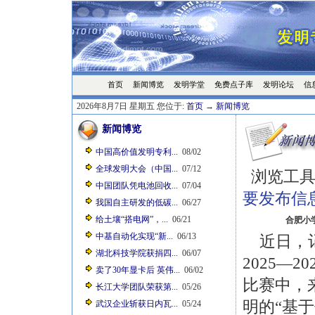
首页
发明学堂
免费点子库
发明论坛
信
新闻博览
2026年8月7日 星期五 您位于:
首页
→
新闻博览
新闻博览
中国高价值发明专利...
08/02
全球发明大会（中国...
07/12
浏览工具
中国团队凭电池回收...
07/04
要发布信
我国自主研发的低碳...
06/27
给土壤“搭电网”，...
06/21
合肥小
中基自动化实现“新...
06/13
近日，记
湖北科技学院获捐四...
06/07
2025—
卖了30年显卡后 英伟...
06/02
比赛中，
长江大学团队荣获第...
05/26
明的“基
武汉企业斩获日内瓦...
05/24