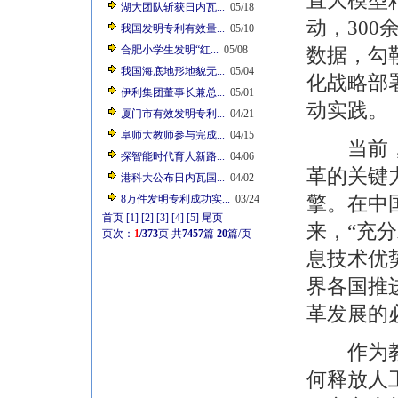
直大模型
湖大团队斩获日内瓦...
05/18
动，30
我国发明专利有效量...
05/10
合肥小学生发明“红...
05/08
数据，勾
我国海底地形地貌无...
05/04
化战略部
伊利集团董事长兼总...
05/01
动实践。
厦门市有效发明专利...
04/21
阜师大教师参与完成...
04/15
当前，人
探智能时代育人新路...
04/06
革的关键
港科大公布日内瓦国...
04/02
擎。在中
8万件发明专利成功实...
03/24
首页
[1]
[2]
[3]
[4]
[5]
尾页
来，“充
页次：
1
/373
页
共
7457
篇
20
篇/页
息技术优
界各国推
革发展的
作为教育
何释放人