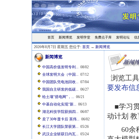
首页
发明学堂
免费点子库
发明论坛
信
新闻博览
2026年8月7日 星期五 您位于:
首页
→
新闻博览
新闻博览
中国高价值发明专利...
08/02
全球发明大会（中国...
07/12
浏览工具
中国团队凭电池回收...
07/04
要发布信
我国自主研发的低碳...
06/27
给土壤“搭电网”，...
06/21
中基自动化实现“新...
06/13
■学习贯
湖北科技学院获捐四...
06/07
动计划 
卖了30年显卡后 英伟...
06/02
长江大学团队荣获第...
05/26
60余种
武汉企业斩获日内瓦...
05/24