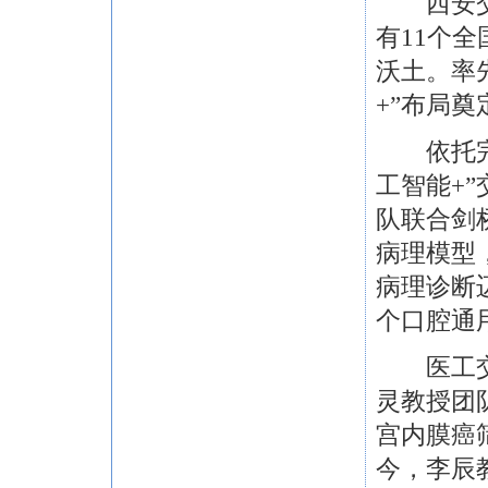
西安交大
有11个
沃土。率
+”布局
依托完备
工智能+
队联合剑
病理模型
病理诊断
个口腔通
医工交叉
灵教授团
宫内膜癌
今，李辰