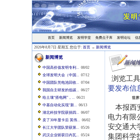
首页
发明学堂
免费点子库
发明论坛
信
新闻博览
2026年8月7日 星期五 您位于:
首页
→
新闻博览
新闻博览
中国高价值发明专利...
08/02
全球发明大会（中国...
07/12
浏览工具
中国团队凭电池回收...
07/04
要发布信
我国自主研发的低碳...
06/27
给土壤“搭电网”，...
06/21
世界
中基自动化实现“新...
06/13
本报西安
湖北科技学院获捐四...
06/07
电力有限
卖了30年显卡后 英伟...
06/02
安交通大
长江大学团队荣获第...
05/26
集团科学
武汉企业斩获日内瓦...
05/24