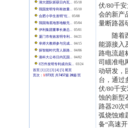
湖大团队斩获日内瓦...
05/18
伏/80
我国发明专利有效量...
05/10
会的新产
合肥小学生发明“红...
05/08
量断路器
我国海底地形地貌无...
05/04
伊利集团董事长兼总...
05/01
随着西北
厦门市有效发明专利...
04/21
能源接入
阜师大教师参与完成...
04/15
探智能时代育人新路...
04/06
路电流超
港科大公布日内瓦国...
04/02
司瞄准电
8万件发明专利成功实...
03/24
动研发，
首页
[1]
[2]
[3]
[4]
[5]
尾页
页次：
1
/373
页
共
7457
篇
20
篇/页
台，通过
伏/80
蚀的新型石
路器20
弧烧蚀难
备“高速