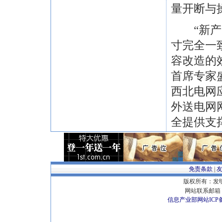
量开断与
“新产品
寸完全一
容改造的
首席专家
西北电网
外送电网
全提供支
免责条款
|
版权所有：发明专
网站联系邮箱 E
信息产业部网站ICP