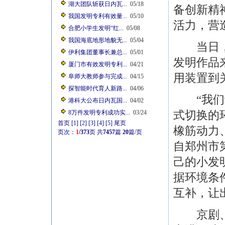
湖大团队斩获日内瓦...
05/18
备创新精
我国发明专利有效量...
05/10
活力，营
合肥小学生发明“红...
05/08
我国海底地形地貌无...
05/04
当日，超
伊利集团董事长兼总...
05/01
发明作品
厦门市有效发明专利...
04/21
用装置到
阜师大教师参与完成...
04/15
探智能时代育人新路...
04/06
“我们设
港科大公布日内瓦国...
04/02
式切换的
8万件发明专利成功实...
03/24
首页
[1]
[2]
[3]
[4]
[5]
尾页
橡筋动力
页次：
1
/373
页
共
7457
篇
20
篇/页
自郑州市
己的小发
据环境条
互补，让
京剧、剪