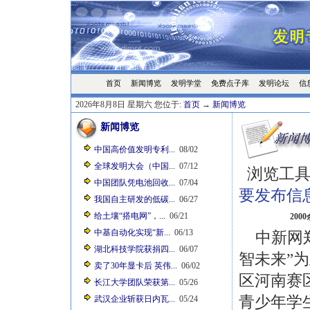
首页
发明学堂
免费点子库
发明论坛
信
新闻博览
2026年8月8日 星期六 您位于:
首页
→
新闻博览
新闻博览
中国高价值发明专利...
08/02
全球发明大会（中国...
07/12
浏览工具
中国团队凭电池回收...
07/04
要发布信
我国自主研发的低碳...
06/27
给土壤“搭电网”，...
06/21
20
中基自动化实现“新...
06/13
中新网郑州
湖北科技学院获捐四...
06/07
智未来”为
卖了30年显卡后 英伟...
06/02
区河南赛
长江大学团队荣获第...
05/26
青少年学
武汉企业斩获日内瓦...
05/24