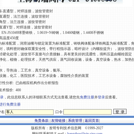
40截止阀-直通型，对焊连接，波纹管密封
6截止阀-直通型，法兰连接，波纹管密封
7截止阀-角型，法兰连接，波纹管密封
0截止阀-直通Y型，对焊连接，波纹管密封
EN-JS1049球墨铸铁， 1.0619+N铸钢，1.0460锻钢，1.4408不锈钢
温度450度
管为标准配置，润滑油嘴与锁定装置为标准配置，铸铁阀体配备球铁阀盖为标准配置，
封，填料密封确保双重安全性，带行程指示器，暗杆设计（内螺纹提升），波纹管防
经硬化处理，波纹管不直接与介质接触，具有更良好的流通性，填料压盖由螺栓固定
净化，植物，处理技术，天然气供应，蒸气回收设施，设备，真空设备，热水，加热
。
水，导热油，工艺水，真空设备，氨等。
设施，化工，医院技术，工艺水设备，腐蚀性介质的装置
行性分析:
已由相应机构作出分析报告
技术报价:
400
录
，此信息联系人的详细联系方式无法查看,请您先
免费注册
并
登录
后查看。
进行免费注册
名:
口令:
免责条款
|
友情链接
|
系统管理
|
返回页首
|
版权所有：发明专利技术信息网 ©1999-2027
网站联系邮箱 E-mail：
hangzhou@vip.sina.com