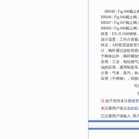
BR040 / Fig.0
BR046 / Fig.04
BR047 / Fig.04
BR066 / Fig.04
材质：EN-JL1040铸铁，
设计温度：工作介质最高
特点：ARI双层波纹
计，阀杆通过波纹管密
于阀体以外，阀杆螺纹
应用：工业，电站烟气
油的应用，通用制造等
介质：气体，蒸汽，热
应用（不锈钢）：回收
可
注:
由于您尚未
注册
或
登
未注册用户请点击
此处
已注册用户请输入: 用户