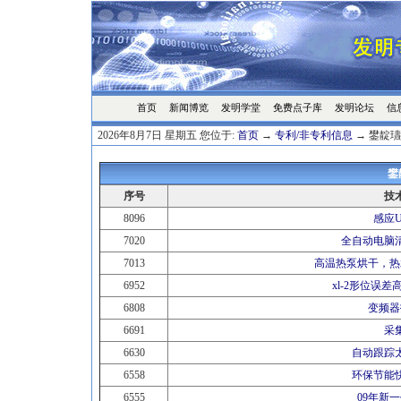
首页
发明学堂
免费点子库
发明论坛
信
新闻博览
2026年8月7日 星期五 您位于:
首页
→
专利/非专利信息
→ 鐢靛瓙
鐢
序号
技
8096
感应U
7020
全自动电脑
7013
高温热泵烘干，热
6952
xl-2形位误
6808
变频器
6691
采
6630
自动跟踪
6558
环保节能
6555
09年新