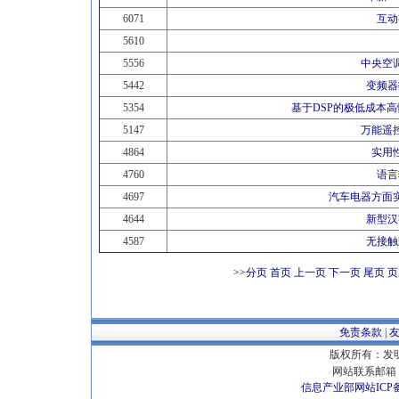
6071
互动
5610
5556
中央空
5442
变频器
5354
基于DSP的极低成本
5147
万能遥
4864
实用
4760
语言
4697
汽车电器方面
4644
新型汉
4587
无接触
>>分页
首页 上一页
下一页
尾页
页
免责条款
|
版权所有：发明专
网站联系邮箱 E
信息产业部网站ICP