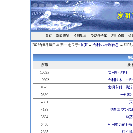
首页
发明学堂
免费点子库
发明论坛
信
新闻博览
2026年8月10日 星期一 您位于:
首页
→
专利/非专利信息
→ 铏
铏
序号
技
10895
实用新型专利：
10892
专利技术：一种
9625
发明专利：防治
5326
一种驱
4381
灭
4188
能自由控制燃
3694
熏蒸
3438
利用重力的翻板
2885
磁性蟑