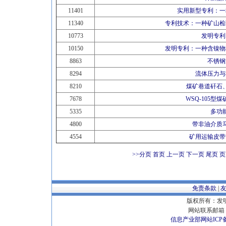
11401
实用新型专利：一
11340
专利技术：一种矿山检
10773
发明专利
10150
发明专利：一种含镍物
8863
不锈钢
8294
流体压力与
8210
煤矿巷道矸石
7678
WSQ-105型
5335
多功
4800
带非油介质
4554
矿用运输皮带
>>分页
首页 上一页
下一页
尾页
页
免责条款
|
版权所有：发明专
网站联系邮箱 E
信息产业部网站ICP