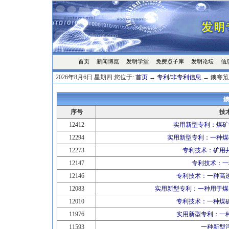
首页
发明学堂
免费点子库
发明论坛
信
新闻博览
2026年8月6日 星期四 您位于:
首页
→
专利/非专利信息
→ 鐭夸笟
鐭
序号
技
12412
实用新型专利：煤矿
12294
实用新型专利：一种煤
12273
专利技术：矿用
12147
专利技术：一
12146
专利技术：一种高
12083
实用新型专利：一种用于煤
12010
专利技术：一种煤
11976
实用新型专利：一
11593
一种新型