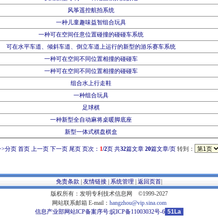
风筝遥控航拍系统
一种儿童趣味益智组合玩具
一种可在空间任意位置碰撞的碰碰车系统
可在水平车道、倾斜车道、倒立车道上运行的新型的游乐赛车系统
一种可在空间不同位置相撞的碰碰车
一种可在空间不同位置相撞的碰碰车
组合水上行走鞋
一种组合玩具
足球棋
一种新型全自动麻将桌暖脚底座
新型一体式棋盘棋盒
>>分页
首页 上一页
下一页
尾页
页次：
1
/2
页
共
32
篇文章
20
篇文章/页
转到：
免责条款
|
友情链接
|
系统管理
|
返回页首
|
版权所有：发明专利技术信息网 ©1999-2027
网站联系邮箱 E-mail：
hangzhou@vip.sina.com
信息产业部网站ICP备案序号:
皖ICP备11003032号-6
51La