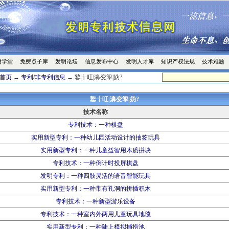
明学堂
免费点子库
发明论坛
信息发布中心
发明人才库
知识产权法规
技术难题
首页
→
专利/非专利信息
→ 鐜╁叿|濞变箰|妫?
鐜╁叿|濞变箰|妫?
技术名称
专利技术：一种棋盘
实用新型专利：一种幼儿园活动设计的抽签玩具
实用新型专利：一种儿童益智用木质拼块
专利技术：一种倒计时投屏棋盘
发明专利：一种四肢灵活的语音智能玩具
实用新型专利：一种带有孔洞的拼插积木
专利技术：一种新型游乐设备
专利技术：一种室内外两用儿童玩具地毯
实用新型专利：一种陆上模拟捕捞池