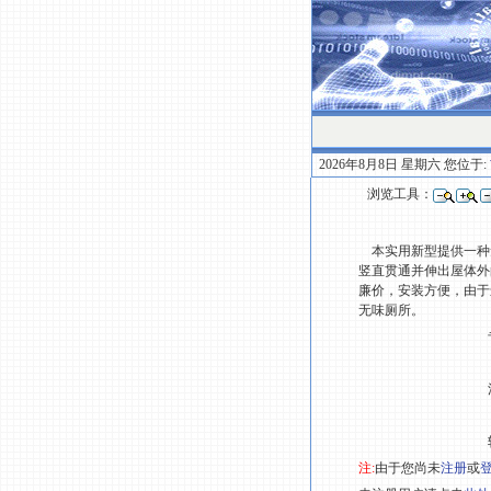
2026年8月8日 星期六 您位于:
浏览工具：
本实用新型提供一种无
竖直贯通并伸出屋体外
廉价，安装方便，由于
无味厕所。
注:
由于您尚未
注册
或