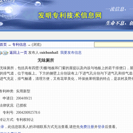
首页
→
专利信息
→ (浏览)
返回上一页
发布人:
cuichunhai1
我要发布信息
无味厕所
味厕所，包括具有四壁/天棚/地板和门窗的屋提以及内设与地板上的若干排便口，
的排气道，位于地板上。下方的侧壁上分别设有上/下进气孔分别与下进气孔和排气道
进气充足，排气畅通，清理方便，又有花草美化，环保效果明显的特点，是农村及野
专利种类:
实用新型
申请日:
2004/09/21
法律状况:
已授权
专利号:
200420092578.6
转让方式:
专利权转让
登录
，此信息联系人的详细联系方式无法查看,请您先
免费注册
并
登录
后查看。