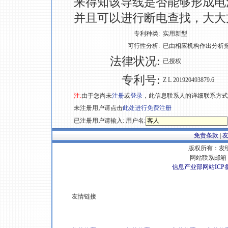
来得知该导线是否能够形成电
并且可以进行断电查找，大大
专利种类:
实用新型
可行性分析:
已由相应机构作出分析
法律状况:
已授权
专利号:
Z L 201920493879.6
注:
由于您尚未
注册
或
登录
，此信息联系人的详细联系方式
未注册用户请点击
此处进行免费注册
已注册用户请输入: 用户名:
免责条款
|
版权所有：发明专
网站联系邮箱 E
信息产业部网站ICP
友情链接